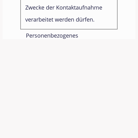
Zwecke der Kontaktaufnahme
verarbeitet werden dürfen.
Personenbezogenes
Nutzungsprofil
Ja, ich möchte einen
individuellen und auf meine
Bedürfnisse zugeschnittenen
Newsletter erhalten. Dafür
erlaube ich der SONAPRO
Informationssysteme GmbH,
mein E-Mail-Öffnungs- und